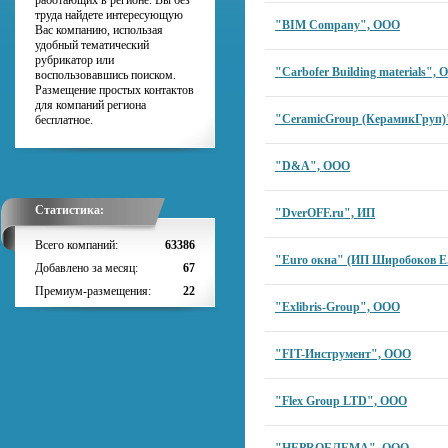
работающих в регионе. Вы без
труда найдете интересующую
"BIM Company", ООО
Вас компанию, использая
удобный тематический
рубрикатор или
"Carbofer Building materials",
воспользовавшись поиском.
Размещение простых контактов
для компаний региона
"CeramicGroup (КерамикГруп)
бесплатное.
"D&A", ООО
Статистика:
"DverOFF.ru", ИП
Всего компаний:
63386
"Euro окна" (ИП Широбоков Е.
Добавлено за месяц:
67
Премиум-размещения:
22
"Exlibris-Group", ООО
"FIT-Инструмент", ООО
"Flex Group LTD", ООО