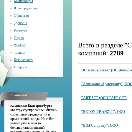
Компьютеры
Юриспруденция
Общество
Здоровье
Культура
Отдых
Всего в разделе 
Реклама
компаний:
2789
Туризм
Безопасность
Природа
"8 элемент цвета" (ИП Якимова
"Armstrong (Армстронг)", ОО
Компании:
"ART ST" (ООО "АРТ СТ")
Компании Екатеринбурга
–
это структурированный бизнес-
"BETON-TRANZIT", ООО
справочник предприятий и
организаций города. На сайте
размещены контакты
"BIM Company", ООО
большинства компаний,