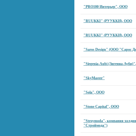
"PRO100 Интерьер", ООО
"RUUKKI" (РУУККИ), ООО
"RUUKKI" (РУУККИ), ООО
"Saros Design" (ООО "Сарос Д
"Siegenia-Aubi (Зигениа-Ауби)
"SkyMaster"
"Sola", ООО
"Stone Capital", ООО
"Stroymoda", компания холдин
"Строймода")