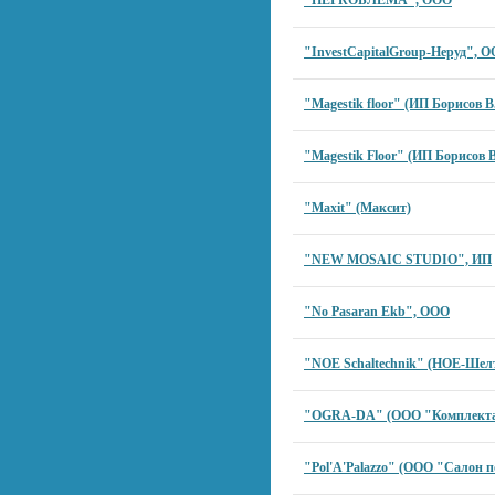
"HEPROБЛЕМА", ООО
"InvestCapitalGroup-Неруд", 
"Magestik floor" (ИП Борисов В
"Magestik Floor" (ИП Борисов В
"Maxit" (Максит)
"NEW MOSAIC STUDIO", ИП
"No Pasaran Ekb", ООО
"NOE Schaltechnik" (НОЕ-Шел
"OGRA-DA" (ООО "Комплект
"Pol'A'Palazzo" (ООО "Салон п