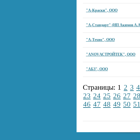
"А-Краски", ООО
"А-Стандарт" (ИП Акимов А.А
"А-Техно", ООО
"АNOVАСТРОЙТЕК", ООО
"АБЗ", ООО
Страницы:
1
2
3
4
23
24
25
26
27
2
46
47
48
49
50
5