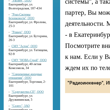
системы", а та
"Рассвет", ООО
Екатеринбург, ул.
Волгоградская, 187-434
партер, Вы мож
"Реал-Системы
Безопасности", ООО
деятельности. 
Екатеринбург, ул. Фролова,
25-3
"Реввер", ООО
- в Екатеринбур
Екатеринбург, ул. Буторина,
26-3
Посмотрите вн
СМУ "Астон", ООО
Екатеринбург, ул. Татищева,
92-9
к нам. Если у 
СМУ "НОВА-Строй", ООО
Екатеринбург, 40-летия
ждем их по тел
Комсомола, 34
"Современные арендные
отношения", ООО
Екатеринбург, Торговая, 2-
101
"Содружество-СП", ООО
Екатеринбург, ул.
Дружининская, 5
"Солегс", ЗАО
Екатеринбург, ул.