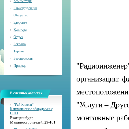
Компьютеры
Юриспруденция
Общество
Здоровье
Культура
Отдых
Реклама
Туризм
Безопасность
"Радиоинженер"
Природа
организации: ф
местоположение
В смежных областях:
"Услуги – Друго
"Рай-Климат" -
Климатическое оборудование,
ООО
монтажные рабо
Екатеринбург,
Машиностроителей, 29-101