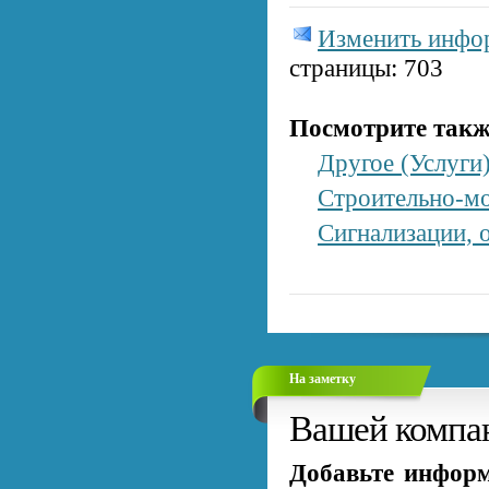
Изменить инф
страницы: 703
Посмотрите такж
Другое (Услуги
Строительно-м
Сигнализации, 
На заметку
Вашей компан
Добавьте информ