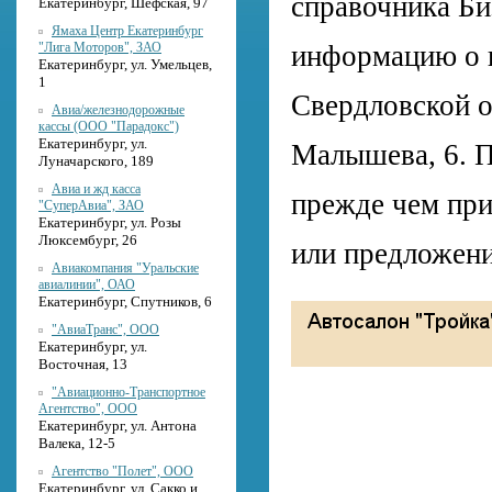
справочника Би
Екатеринбург, Шефская, 97
Ямаха Центр Екатеринбург
"Лига Моторов", ЗАО
информацию о н
Екатеринбург, ул. Умельцев,
1
Свердловской о
Авиа/железнодорожные
кассы (ООО "Парадокс")
Екатеринбург, ул.
Малышева, 6. 
Луначарского, 189
Авиа и жд касса
прежде чем при
"СуперАвиа", ЗАО
Екатеринбург, ул. Розы
Люксембург, 26
или предложени
Авиакомпания "Уральские
авиалинии", ОАО
Екатеринбург, Спутников, 6
"АвиаТранс", ООО
Екатеринбург, ул.
Восточная, 13
"Авиационно-Транспортное
Агентство", ООО
Екатеринбург, ул. Антона
Валека, 12-5
Агентство "Полет", ООО
Екатеринбург, ул. Сакко и