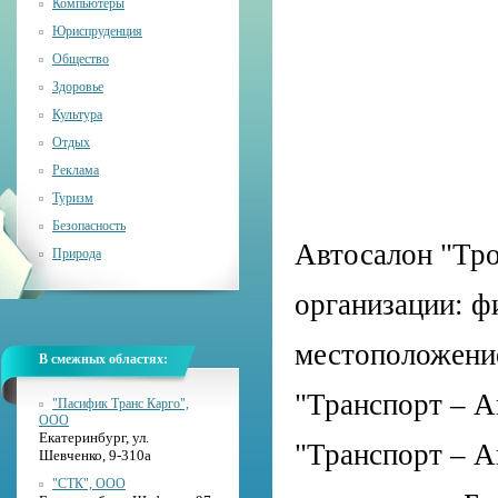
Компьютеры
Юриспруденция
Общество
Здоровье
Культура
Отдых
Реклама
Туризм
Безопасность
Автосалон "Тро
Природа
организации: ф
местоположение
В смежных областях:
"Транспорт – А
"Пасифик Транс Карго",
ООО
Екатеринбург, ул.
"Транспорт – А
Шевченко, 9-310а
"СТК", ООО