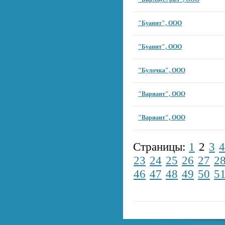
"Буанит", ООО
"Буанит", ООО
"Булочка", ООО
"Вариант", ООО
"Вариант", ООО
Страницы:
1
2
3
4
23
24
25
26
27
2
46
47
48
49
50
5