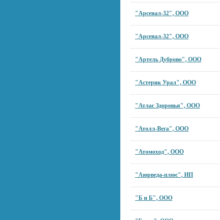
"Арсенал-32", ООО
"Арсенал-32", ООО
"Артель Дуброво", ООО
"Астерик Урал", ООО
"Атлас Здоровья", ООО
"Атолл-Вега", ООО
"Атомоход", ООО
"Аюрведа-плюс", ИП
"Б и Б", ООО