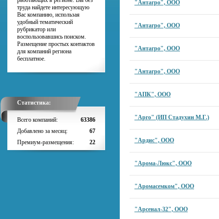
работающих в регионе. Вы без
"Антагро", ООО
труда найдете интересующую
Вас компанию, использая
удобный тематический
"Антагро", ООО
рубрикатор или
воспользовавшись поиском.
Размещение простых контактов
"Антагро", ООО
для компаний региона
бесплатное.
"Антагро", ООО
"АПК", ООО
Статистика:
"Арго" (ИП Стадухин М.Г.)
Всего компаний:
63386
Добавлено за месяц:
67
"Ардис", ООО
Премиум-размещения:
22
"Арома-Люкс", ООО
"Аромасемком", ООО
"Арсенал-32", ООО