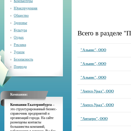
Компьютеры
Юриспруденция
Общество
Здоровье
Культура
Всего в разделе 
Отдых
Реклама
"Альянс", ООО
Туризм
Безопасность
"Альянс", ООО
Природа
"Альянс", ООО
"Амтел-Урал", ООО
Компании:
Компании Екатеринбурга
–
"Амтел-Урал", ООО
это структурированный бизнес-
справочник предприятий и
организаций города. На сайте
"Антагро", ООО
размещены контакты
большинства компаний,