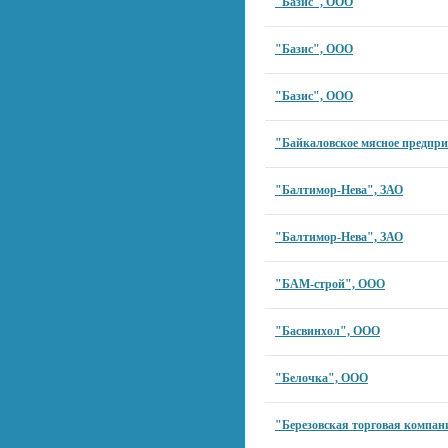
"Базис", ООО
"Базис", ООО
"Базис", ООО
"Байкаловское мясное предпр
"Балтимор-Нева", ЗАО
"Балтимор-Нева", ЗАО
"БАМ-строй", ООО
"Басвинхол", ООО
"Белочка", ООО
"Березовская торговая компан