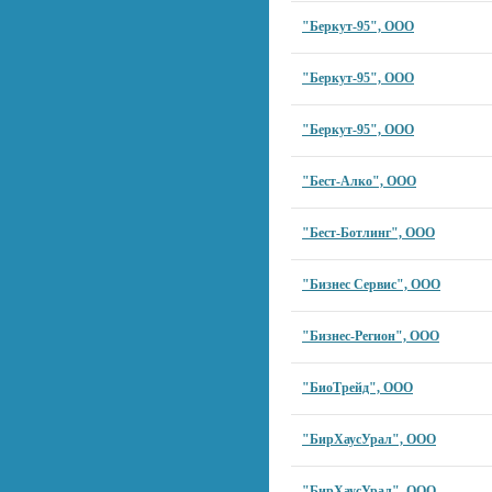
"Беркут-95", ООО
"Беркут-95", ООО
"Беркут-95", ООО
"Бест-Алко", ООО
"Бест-Ботлинг", ООО
"Бизнес Сервис", ООО
"Бизнес-Регион", ООО
"БиоТрейд", ООО
"БирХаусУрал", ООО
"БирХаусУрал", ООО