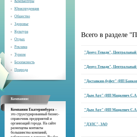
Компьютеры
Юриспруденция
Общество
Здоровье
Культура
Всего в разделе 
Отдых
Реклама
"Домус-Тевади", Центральный
Туризм
Безопасность
"Домус-Тевади", Центральный
Природа
"Доставкин-буфет" (ИП Банков
"Дым Арт" (ИП Мацкевич С.А.
Компании:
Компании Екатеринбурга
–
"Дым Арт" (ИП Мацкевич С.А.
это структурированный бизнес-
справочник предприятий и
организаций города. На сайте
"ДЭЛС", ЗАО
размещены контакты
большинства компаний,