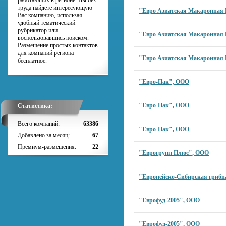
работающих в регионе. Вы без
труда найдете интересующую
"Евро Азиатская Макаронная
Вас компанию, использая
удобный тематический
рубрикатор или
"Евро Азиатская Макаронная
воспользовавшись поиском.
Размещение простых контактов
для компаний региона
"Евро Азиатская Макаронная
бесплатное.
"Евро-Пак", ООО
"Евро-Пак", ООО
Статистика:
Всего компаний:
63386
"Евро-Пак", ООО
Добавлено за месяц:
67
Премиум-размещения:
22
"Еврогрупп Плюс", ООО
"Европейско-Сибирская гриб
"Еврофуд-2005", ООО
"Еврофуд-2005", ООО